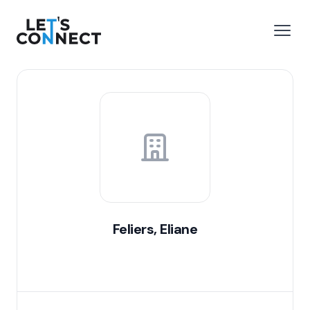
Let's Connect
r le menu
Ouvri
Feliers, Eliane