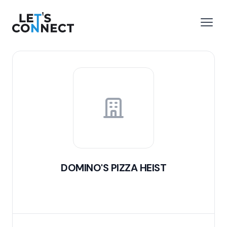
Let's Connect
r le menu
Ouvri
DOMINO'S PIZZA HEIST