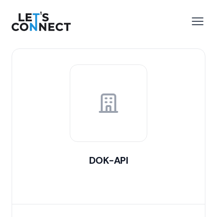
Let's Connect
r le menu
Ouvri
DOK-API