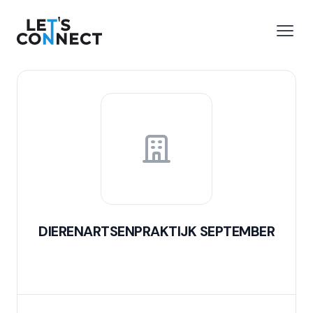
Let's Connect
r le menu
Ouvri
DIERENARTSENPRAKTIJK SEPTEMBER