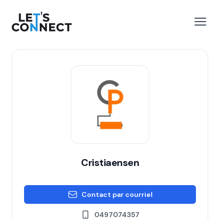
Let's Connect
r le menu
Ouvri
Cristiaensen
Contact par courriel
0497074357