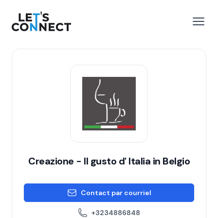
Let's Connect
r le menu
Ouvri
Creazione - Il gusto d' Italia in Belgio
Contact par courriel
+3234886848