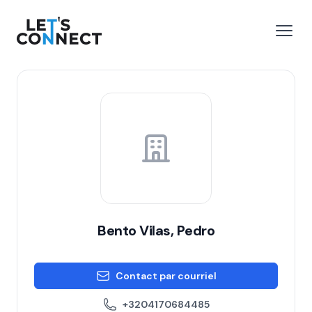
Let's Connect
r le menu
Ouvri
Bento Vilas, Pedro
Contact par courriel
+3204170684485