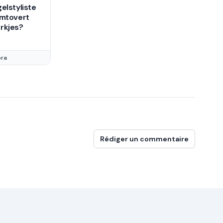
elstyliste
omtovert
rkjes?
óra
Rédiger un commentaire