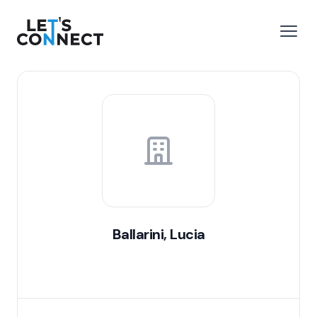
Let's Connect
r le menu
Ouvri
Ballarini, Lucia