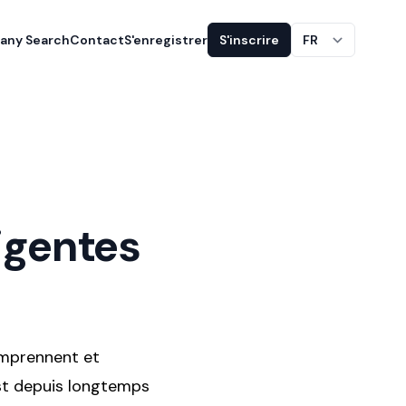
ny Search
Contact
S'enregistrer
S'inscrire
FR
igentes
omprennent et
est depuis longtemps