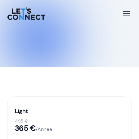
Let's Connect
r le menu
Ouvri
Light
495 €
365 €
/Année