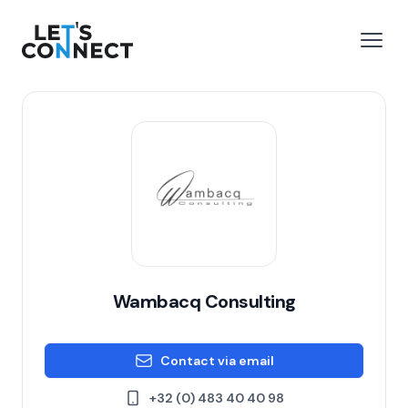
Let's Connect
e menu
Open
Wambacq Consulting
Contact via email
+32 (0) 483 40 40 98