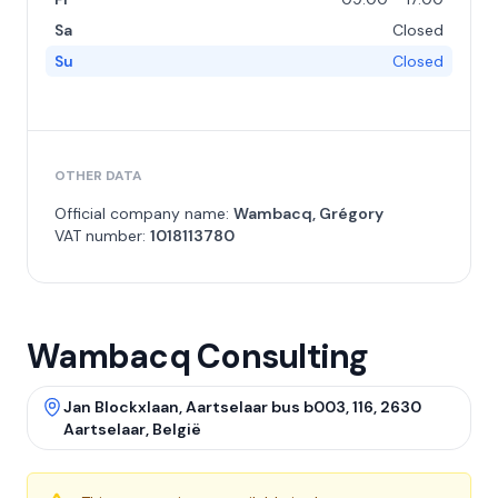
Sa
Closed
Su
Closed
OTHER DATA
Official company name:
Wambacq, Grégory
VAT number:
1018113780
Wambacq Consulting
Jan Blockxlaan, Aartselaar bus b003, 116, 2630
Aartselaar, België