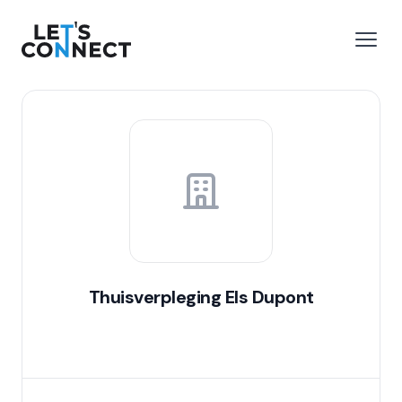
Let's Connect
e menu
Open
Thuisverpleging Els Dupont