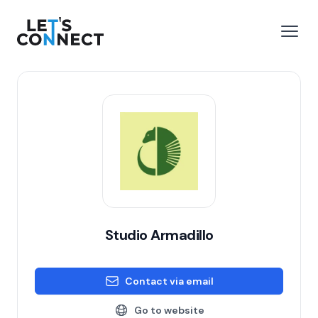
Let's Connect
e menu
Open
Studio Armadillo
Contact via email
Go to website