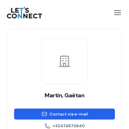
Let's Connect
 menu
Open
Martin, Gaëtan
Contact via e-mail
+32474870640