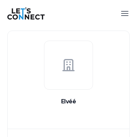
Let's Connect
 menu
Open
Elvéé