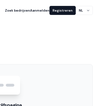
Zoek bedrijven
Aanmelden
Registreren
NL
ijfspagina