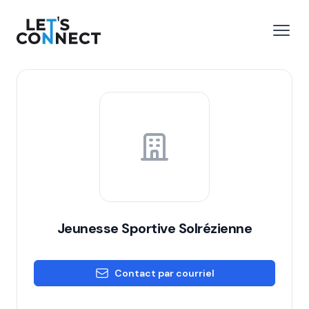
Let's Connect
r le menu
Ouvri
Jeunesse Sportive Solrézienne
Contact par courriel