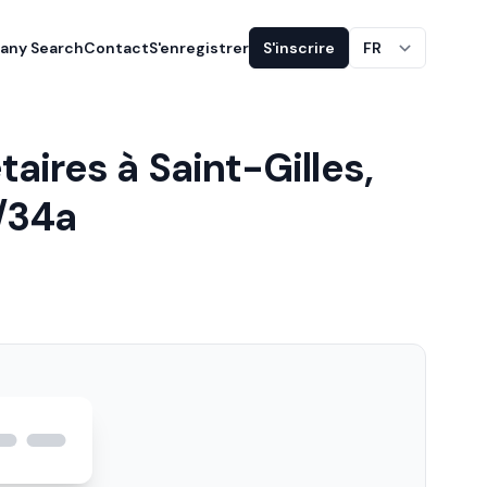
ny Search
Contact
S'enregistrer
S'inscrire
FR
aires à Saint-Gilles,
/34a